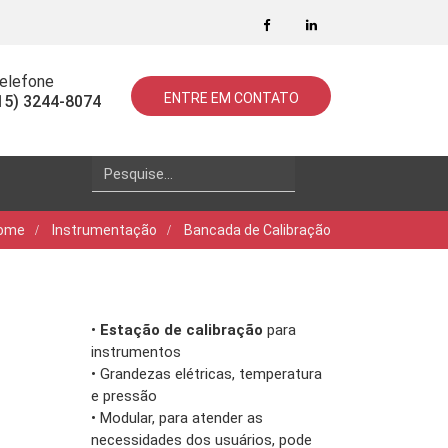
elefone
ENTRE EM CONTATO
15) 3244-8074
Search
for:
ome
Instrumentação
Bancada de Calibração
•
Estação de calibração
para
instrumentos
• Grandezas elétricas, temperatura
e pressão
• Modular, para atender as
necessidades dos usuários, pode